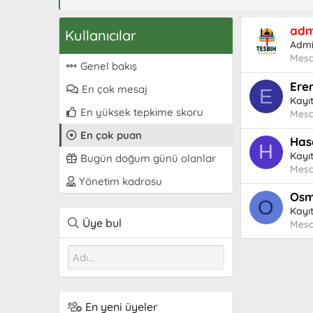
adm
Kullanıcılar
Adm
Mesa
Genel bakış
Ere
En çok mesaj
E
Kayıt
En yüksek tepkime skoru
Mesa
En çok puan
Has
H
Kayıt
Bugün doğum günü olanlar
Mesa
Yönetim kadrosu
Osm
O
Kayıt
Üye bul
Mesa
En yeni üyeler