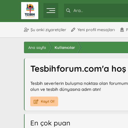
Şu anki ziyaretçiler
Yeni profil mesajları
P
Ana sayfa
Kullanıcılar
Tesbihforum.com'a hoş g
Tesbih severlerin buluşma noktası olan forumumuzda
olun ve tesbih dünyasına adım atın!
Kayıt Ol!
En çok puan