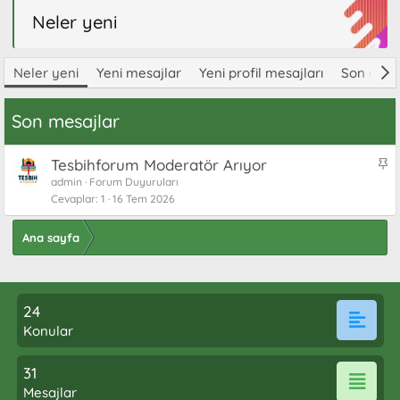
Neler yeni
Neler yeni
Yeni mesajlar
Yeni profil mesajları
Son aktiv
Son mesajlar
S
Tesbihforum Moderatör Arıyor
a
admin
Forum Duyuruları
Cevaplar
1
16 Tem 2026
b
i
t
Ana sayfa
24
Konular
31
Mesajlar