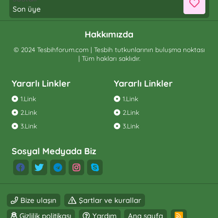
Son üye
Hakkımızda
© 2024 Tesbihforum.com | Tesbih tutkunlarının buluşma noktası
| Tüm hakları saklıdır.
Yararlı Linkler
Yararlı Linkler
1.Link
1.Link
2.Link
2.Link
3.Link
3.Link
Sosyal Medyada Biz
Bize ulaşın
Şartlar ve kurallar
Gizlilik politikası
Yardım
Ana sayfa
R