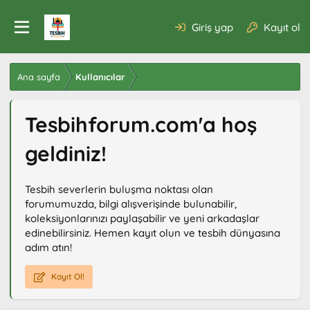
Giriş yap
Kayıt ol
Ana sayfa
Kullanıcılar
Tesbihforum.com'a hoş
geldiniz!
Tesbih severlerin buluşma noktası olan
forumumuzda, bilgi alışverişinde bulunabilir,
koleksiyonlarınızı paylaşabilir ve yeni arkadaşlar
edinebilirsiniz. Hemen kayıt olun ve tesbih dünyasına
adım atın!
Kayıt Ol!