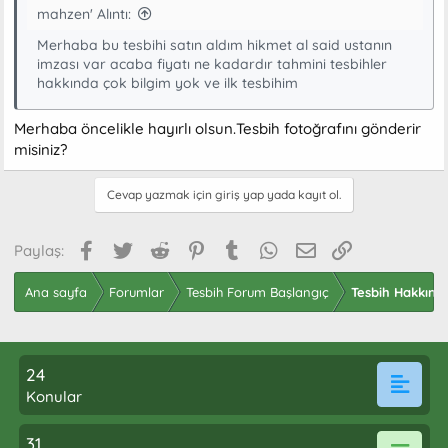
mahzen' Alıntı:
Merhaba bu tesbihi satın aldım hikmet al said ustanın
imzası var acaba fiyatı ne kadardır tahmini tesbihler
hakkında çok bilgim yok ve ilk tesbihim
Merhaba öncelikle hayırlı olsun.Tesbih fotoğrafını gönderir
misiniz?
Cevap yazmak için giriş yap yada kayıt ol.
Facebook
Twitter
Reddit
Pinterest
Tumblr
WhatsApp
E-posta
Link
Paylaş:
Ana sayfa
Forumlar
Tesbih Forum Başlangıç
Tesbih Hakkınd
24
Konular
31