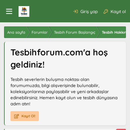
Giriş yap
Kayıt ol
Ana sayfa
Forumlar
Tesbih Forum Başlangıç
Tesbih Hakkınd
Tesbihforum.com'a hoş
geldiniz!
Tesbih severlerin buluşma noktası olan
forumumuzda, bilgi alışverişinde bulunabilir,
koleksiyonlarınızı paylaşabilir ve yeni arkadaşlar
edinebilirsiniz. Hemen kayıt olun ve tesbih dünyasına
adım atın!
Kayıt Ol!