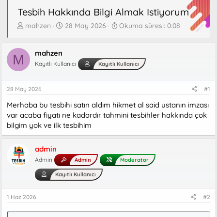
Tesbih Hakkında Bilgi Almak Istiyorum
K
B
mahzen
28 May 2026
Okuma süresi: 0:08
o
a
n
ş
b
mahzen
l
M
u
a
Kayıtlı Kullanıcı
Kayıtlı Kullanıcı
y
n
u
g
28 May 2026
#1
b
ı
a
ç
Merhaba bu tesbihi satın aldım hikmet al said ustanın imzası
ş
t
var acaba fiyatı ne kadardır tahmini tesbihler hakkında çok
l
a
bilgim yok ve ilk tesbihim
a
r
t
i
a
h
admin
n
i
Admin
Admin
Moderator
Kayıtlı Kullanıcı
1 Haz 2026
#2