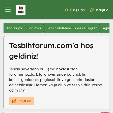
Giriş yap
Kayıt ol
Ana sayfa
Forumlar
Tesbih Malzeme Türleri ve Bilgileri
Ağaç T
Tesbihforum.com'a hoş
geldiniz!
Tesbih severlerin buluşma noktası olan
forumumuzda, bilgi alışverişinde bulunabilir,
koleksiyonlarınızı paylaşabilir ve yeni arkadaşlar
edinebilirsiniz. Hemen kayıt olun ve tesbih dünyasına
adım atın!
Kayıt Ol!