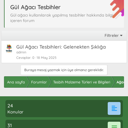
Gül Ağacı Tesbihler
Gül ağacı kullanılarak yapılmış tesbihler hakkında bilgi
içeren forum
Filtreler
Gül Ağacı Tesbihleri: Gelenekten Şıklığa
admin
Cevaplar
0
18 May 2025
Buraya mesaj yazmak için üye olmanız gereklidir.
Ana sayfa
Forumlar
Tesbih Malzeme Türleri ve Bilgileri
Ağaç T
24
Konular
31