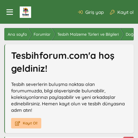
Giriş yap
Kayıt ol
Ana sayfa
Forumlar
Tesbih Malzeme Türleri ve Bilgileri
Doğal 
Tesbihforum.com'a hoş
geldiniz!
Tesbih severlerin buluşma noktası olan
forumumuzda, bilgi alışverişinde bulunabilir,
koleksiyonlarınızı paylaşabilir ve yeni arkadaşlar
edinebilirsiniz. Hemen kayıt olun ve tesbih dünyasına
adım atın!
Kayıt Ol!