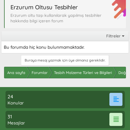
Erzurum Oltusu Tesbihler
Erzurum oltu taşı kullanılarak yapılmış tesbihler
hakkında bilgi içeren forum
Filtreler
Bu forumda hiç konu bulunmamaktadır.
Buraya mesaj yazmak için üye olmanız gereklidir.
Ana sayfa
Forumlar
Tesbih Malzeme Türleri ve Bilgileri
Doğal 
24
Konular
31
Mesajlar