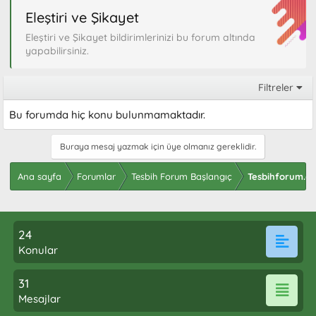
Eleştiri ve Şikayet
Eleştiri ve Şikayet bildirimlerinizi bu forum altında
yapabilirsiniz.
Filtreler
Bu forumda hiç konu bulunmamaktadır.
Buraya mesaj yazmak için üye olmanız gereklidir.
Ana sayfa
Forumlar
Tesbih Forum Başlangıç
Tesbihforum.c
24
Konular
31
Mesajlar