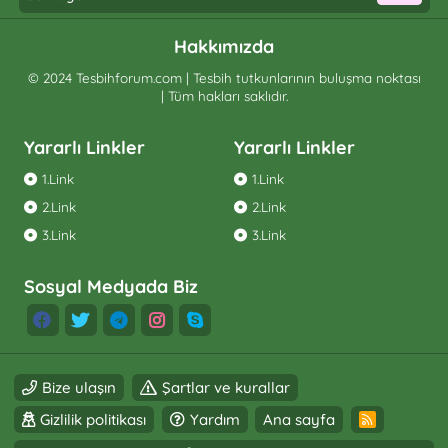
Hakkımızda
© 2024 Tesbihforum.com | Tesbih tutkunlarının buluşma noktası
| Tüm hakları saklıdır.
Yararlı Linkler
Yararlı Linkler
1.Link
1.Link
2.Link
2.Link
3.Link
3.Link
Sosyal Medyada Biz
Bize ulaşın
Şartlar ve kurallar
Gizlilik politikası
Yardım
Ana sayfa
R
S