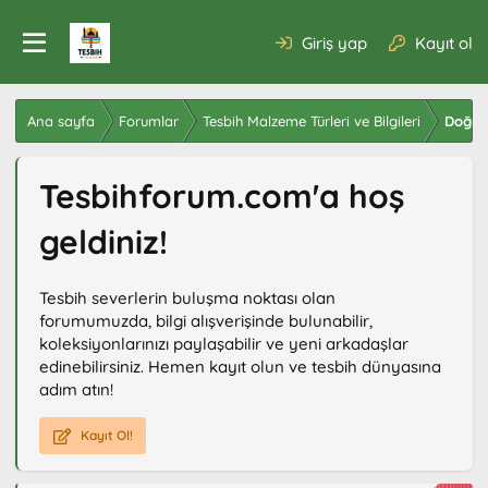
Giriş yap
Kayıt ol
Ana sayfa
Forumlar
Tesbih Malzeme Türleri ve Bilgileri
Doğal 
Tesbihforum.com'a hoş
geldiniz!
Tesbih severlerin buluşma noktası olan
forumumuzda, bilgi alışverişinde bulunabilir,
koleksiyonlarınızı paylaşabilir ve yeni arkadaşlar
edinebilirsiniz. Hemen kayıt olun ve tesbih dünyasına
adım atın!
Kayıt Ol!