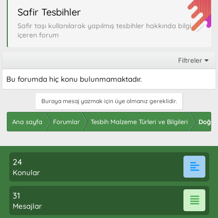
Safir Tesbihler
Safir taşı kullanılarak yapılmış tesbihler hakkında bilgi
içeren forum
Filtreler
Bu forumda hiç konu bulunmamaktadır.
Buraya mesaj yazmak için üye olmanız gereklidir.
Ana sayfa
Forumlar
Tesbih Malzeme Türleri ve Bilgileri
Doğal 
24
Konular
31
Mesajlar