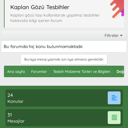
Kaplan Gözü Tesbihler
Kaplan gözü taşı kullanılarak yapılmış tesbihler
hakkında bilgi içeren forum
Filtreler
Bu forumda hiç konu bulunmamaktadır.
Buraya mesaj yazmak için üye olmanız gereklidir.
Ana sayfa
Forumlar
Tesbih Malzeme Türleri ve Bilgileri
Doğal 
24
Konular
31
Mesajlar