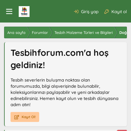
Giriş yap
Kayıt ol
Ana sayfa
Forumlar
Tesbih Malzeme Türleri ve Bilgileri
Doğal 
Tesbihforum.com'a hoş
geldiniz!
Tesbih severlerin buluşma noktası olan
forumumuzda, bilgi alışverişinde bulunabilir,
koleksiyonlarınızı paylaşabilir ve yeni arkadaşlar
edinebilirsiniz. Hemen kayıt olun ve tesbih dünyasına
adım atın!
Kayıt Ol!