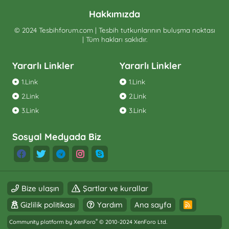
Hakkımızda
© 2024 Tesbihforum.com | Tesbih tutkunlarının buluşma noktası
| Tüm hakları saklıdır.
Yararlı Linkler
Yararlı Linkler
1.Link
1.Link
2.Link
2.Link
3.Link
3.Link
Sosyal Medyada Biz
Bize ulaşın
Şartlar ve kurallar
Gizlilik politikası
Yardım
Ana sayfa
R
S
®
S
Community platform by XenForo
© 2010-2024 XenForo Ltd.