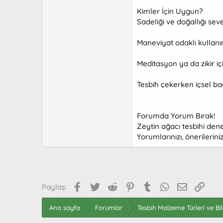
Kimler İçin Uygun?
Sadeliği ve doğallığı sev
Maneviyat odaklı kullan
Meditasyon ya da zikir iç
Tesbih çekerken içsel b
Forumda Yorum Bırak!
Zeytin ağacı tesbihi dene
Yorumlarınızı, önerilerin
Facebook
Twitter
Reddit
Pinterest
Tumblr
WhatsApp
E-posta
Link
Paylaş:
Ana sayfa
Forumlar
Tesbih Malzeme Türleri ve Bilg