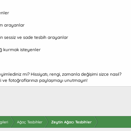
enler
ım arayanlar
in sessiz ve sade tesbih arayanlar
ağ kurmak isteyenler
yimlediniz mi? Hissiyatı, rengi, zamanla değişimi sizce nasıl?
izi ve fotoğraflarınızı paylaşmayı unutmayın!
ileri
Ağaç Tesbihler
Zeytin Ağacı Tesbihler