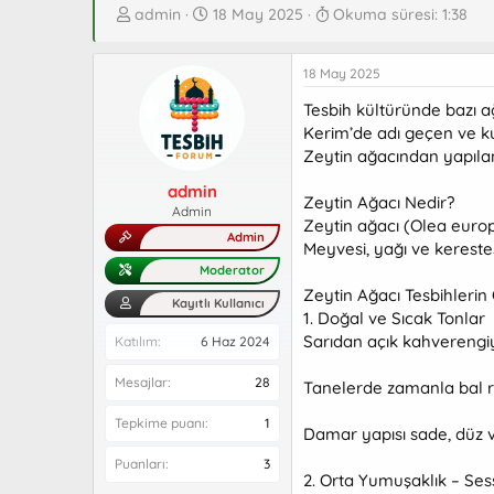
K
B
admin
18 May 2025
Okuma süresi: 1:38
o
a
n
ş
18 May 2025
b
l
u
a
Tesbih kültüründe bazı ağ
y
n
Kerim’de adı geçen ve ku
u
g
Zeytin ağacından yapılan 
b
ı
a
ç
admin
ş
t
Zeytin Ağacı Nedir?
Admin
l
a
Zeytin ağacı (Olea europ
Admin
a
r
Meyvesi, yağı ve kerestesi
t
i
Moderator
a
h
Zeytin Ağacı Tesbihlerin Ö
Kayıtlı Kullanıcı
n
i
1. Doğal ve Sıcak Tonlar
Sarıdan açık kahverengi
Katılım
6 Haz 2024
Mesajlar
28
Tanelerde zamanla bal re
Tepkime puanı
1
Damar yapısı sade, düz ve
Puanları
3
2. Orta Yumuşaklık – Ses