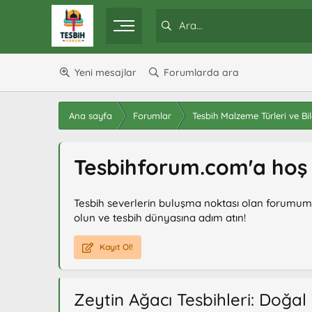
Yeni mesajlar
Forumlarda ara
Ana sayfa
Forumlar
Tesbih Malzeme Türleri ve Bilg
Tesbihforum.com'a hoş g
Tesbih severlerin buluşma noktası olan forumumuzda
olun ve tesbih dünyasına adım atın!
Kayıt Ol!
Zeytin Ağacı Tesbihleri: Doğal