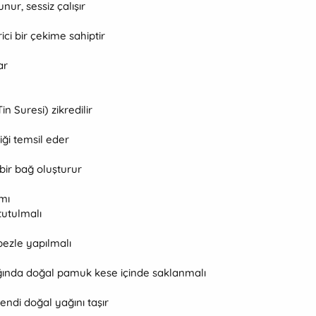
ur, sessiz çalışır
ici bir çekime sahiptir
ar
n Suresi) zikredilir
liği temsil eder
bir bağ oluşturur
mı
utulmalı
bezle yapılmalı
ığında doğal pamuk kese içinde saklanmalı
endi doğal yağını taşır