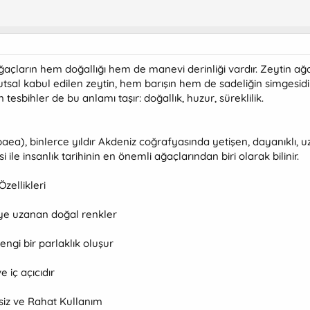
açların hem doğallığı hem de manevi derinliği vardır. Zeytin ağac
tsal kabul edilen zeytin, hem barışın hem de sadeliğin simgesidir
tesbihler de bu anlamı taşır: doğallık, huzur, süreklilik.
aea), binlerce yıldır Akdeniz coğrafyasında yetişen, dayanıklı, u
 ile insanlık tarihinin en önemli ağaçlarından biri olarak bilinir.
zellikleri
ye uzanan doğal renkler
ngi bir parlaklık oluşur
 iç açıcıdır
siz ve Rahat Kullanım