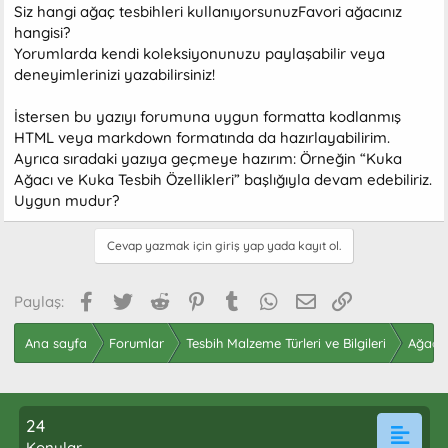
Siz hangi ağaç tesbihleri kullanıyorsunuzFavori ağacınız
hangisi?
Yorumlarda kendi koleksiyonunuzu paylaşabilir veya
deneyimlerinizi yazabilirsiniz!
İstersen bu yazıyı forumuna uygun formatta kodlanmış
HTML veya markdown formatında da hazırlayabilirim.
Ayrıca sıradaki yazıya geçmeye hazırım: Örneğin “Kuka
Ağacı ve Kuka Tesbih Özellikleri” başlığıyla devam edebiliriz.
Uygun mudur?
Cevap yazmak için giriş yap yada kayıt ol.
Facebook
Twitter
Reddit
Pinterest
Tumblr
WhatsApp
E-posta
Link
Paylaş:
Ana sayfa
Forumlar
Tesbih Malzeme Türleri ve Bilgileri
Ağaç T
24
Konular