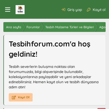
Giriş yap
Kayıt ol
Ana sayfa
Forumlar
Tesbih Malzeme Türleri ve Bilgileri
Ağaç T
Tesbihforum.com'a hoş
geldiniz!
Tesbih severlerin buluşma noktası olan
forumumuzda, bilgi alışverişinde bulunabilir,
koleksiyonlarınızı paylaşabilir ve yeni arkadaşlar
edinebilirsiniz. Hemen kayıt olun ve tesbih dünyasına
adım atın!
Kayıt Ol!