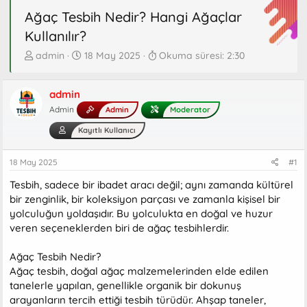
Ağaç Tesbih Nedir? Hangi Ağaçlar
Kullanılır?
K
B
admin
18 May 2025
Okuma süresi: 2:30
o
a
n
ş
b
admin
l
u
a
Admin
Admin
Moderator
y
n
Kayıtlı Kullanıcı
u
g
b
ı
a
ç
18 May 2025
#1
ş
t
Tesbih, sadece bir ibadet aracı değil; aynı zamanda kültürel
l
a
a
r
bir zenginlik, bir koleksiyon parçası ve zamanla kişisel bir
t
i
yolculuğun yoldaşıdır. Bu yolculukta en doğal ve huzur
a
h
veren seçeneklerden biri de ağaç tesbihlerdir.
n
i
Ağaç Tesbih Nedir?
Ağaç tesbih, doğal ağaç malzemelerinden elde edilen
tanelerle yapılan, genellikle organik bir dokunuş
arayanların tercih ettiği tesbih türüdür. Ahşap taneler,