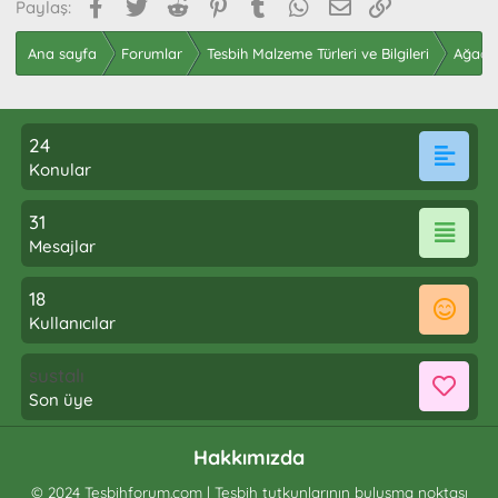
Facebook
Twitter
Reddit
Pinterest
Tumblr
WhatsApp
E-posta
Link
Paylaş:
Ana sayfa
Forumlar
Tesbih Malzeme Türleri ve Bilgileri
Ağaç T
24
Konular
31
Mesajlar
18
Kullanıcılar
sustalı
Son üye
Hakkımızda
© 2024 Tesbihforum.com | Tesbih tutkunlarının buluşma noktası