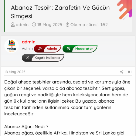
Abanoz Tesbih: Zarafetin Ve Gücün
Simgesi
K
B
admin
18 May 2025
Okuma süresi: 1:52
o
a
n
ş
b
admin
l
u
a
Admin
Admin
Moderator
y
n
Kayıtlı Kullanıcı
u
g
b
ı
a
ç
18 May 2025
#1
ş
t
Doğal ahşap tesbihler arasında, asaleti ve karizmasıyla öne
l
a
a
r
çıkan bir seçenek varsa o da abanoz tesbihtir. Sert yapısı,
t
i
yoğun rengi ve nadirliğiyle hem koleksiyoncuların hem de
a
h
günlük kullanıcıların ilgisini çeker. Bu yazıda, abanoz
n
i
tesbihin tarihinden kullanımına kadar tüm yönlerini
inceleyeceğiz.
Abanoz Ağacı Nedir?
Abanoz ağacı, özellikle Afrika, Hindistan ve Sri Lanka gibi