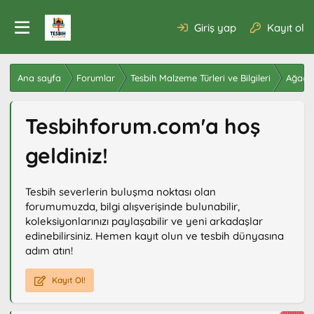
Giriş yap
Kayıt ol
Ana sayfa
Forumlar
Tesbih Malzeme Türleri ve Bilgileri
Ağaç T
Tesbihforum.com'a hoş
geldiniz!
Tesbih severlerin buluşma noktası olan
forumumuzda, bilgi alışverişinde bulunabilir,
koleksiyonlarınızı paylaşabilir ve yeni arkadaşlar
edinebilirsiniz. Hemen kayıt olun ve tesbih dünyasına
adım atın!
Kayıt Ol!