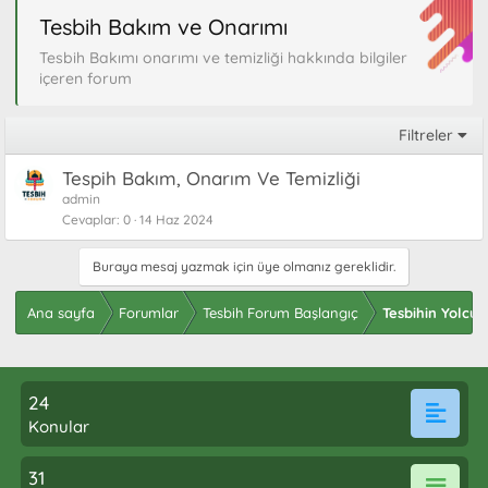
Tesbih Bakım ve Onarımı
Tesbih Bakımı onarımı ve temizliği hakkında bilgiler
içeren forum
Filtreler
Tespih Bakım, Onarım Ve Temizliği
admin
Cevaplar
0
14 Haz 2024
Buraya mesaj yazmak için üye olmanız gereklidir.
Ana sayfa
Forumlar
Tesbih Forum Başlangıç
Tesbihin Yolcu
24
Konular
31