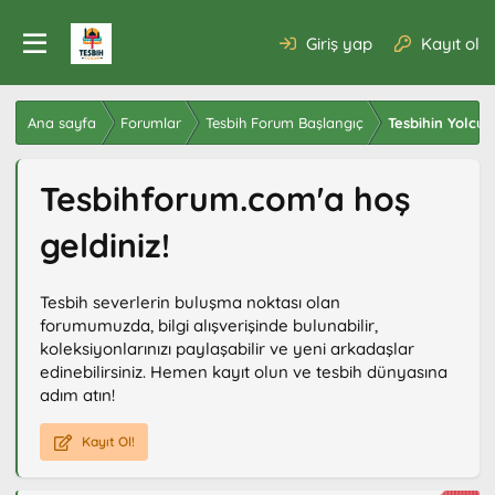
Giriş yap
Kayıt ol
Ana sayfa
Forumlar
Tesbih Forum Başlangıç
Tesbihin Yolcu
Tesbihforum.com'a hoş
geldiniz!
Tesbih severlerin buluşma noktası olan
forumumuzda, bilgi alışverişinde bulunabilir,
koleksiyonlarınızı paylaşabilir ve yeni arkadaşlar
edinebilirsiniz. Hemen kayıt olun ve tesbih dünyasına
adım atın!
Kayıt Ol!