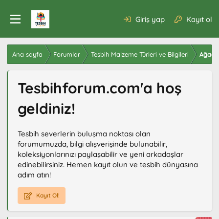
Giriş yap
Kayıt ol
Ana sayfa
Forumlar
Tesbih Malzeme Türleri ve Bilgileri
Ağaç T
Tesbihforum.com'a hoş
geldiniz!
Tesbih severlerin buluşma noktası olan
forumumuzda, bilgi alışverişinde bulunabilir,
koleksiyonlarınızı paylaşabilir ve yeni arkadaşlar
edinebilirsiniz. Hemen kayıt olun ve tesbih dünyasına
adım atın!
Kayıt Ol!