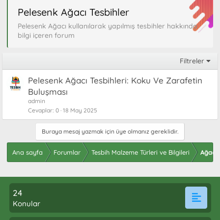
Pelesenk Ağacı Tesbihler
Pelesenk Ağacı kullanılarak yapılmış tesbihler hakkında
bilgi içeren forum
Filtreler
Pelesenk Ağacı Tesbihleri: Koku Ve Zarafetin
Buluşması
admin
Cevaplar
0
18 May 2025
Buraya mesaj yazmak için üye olmanız gereklidir.
Ana sayfa
Forumlar
Tesbih Malzeme Türleri ve Bilgileri
Ağaç T
24
Konular