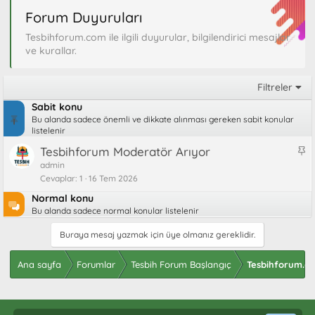
Forum Duyuruları
Tesbihforum.com ile ilgili duyurular, bilgilendirici mesajlar
ve kurallar.
Filtreler
Sabit konu
Bu alanda sadece önemli ve dikkate alınması gereken sabit konular
listelenir
S
Tesbihforum Moderatör Arıyor
a
admin
Cevaplar
1
16 Tem 2026
b
i
Normal konu
t
Bu alanda sadece normal konular listelenir
Buraya mesaj yazmak için üye olmanız gereklidir.
Ana sayfa
Forumlar
Tesbih Forum Başlangıç
Tesbihforum.c