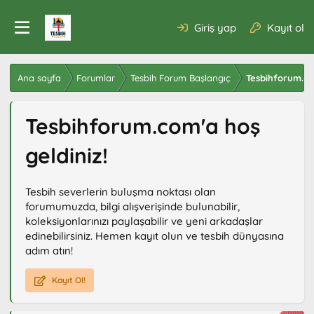
Giriş yap
Kayıt ol
Ana sayfa
Forumlar
Tesbih Forum Başlangıç
Tesbihforum.c
Tesbihforum.com'a hoş
geldiniz!
Tesbih severlerin buluşma noktası olan
forumumuzda, bilgi alışverişinde bulunabilir,
koleksiyonlarınızı paylaşabilir ve yeni arkadaşlar
edinebilirsiniz. Hemen kayıt olun ve tesbih dünyasına
adım atın!
Kayıt Ol!