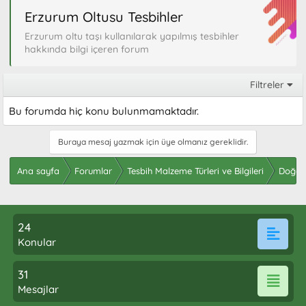
Erzurum Oltusu Tesbihler
Erzurum oltu taşı kullanılarak yapılmış tesbihler
hakkında bilgi içeren forum
Filtreler
Bu forumda hiç konu bulunmamaktadır.
Buraya mesaj yazmak için üye olmanız gereklidir.
Ana sayfa
Forumlar
Tesbih Malzeme Türleri ve Bilgileri
Doğal 
24
Konular
31
Mesajlar