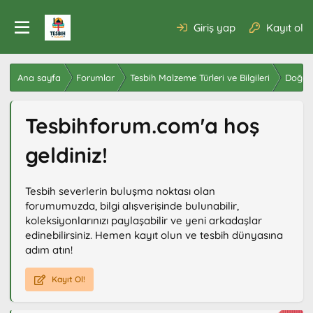
Giriş yap
Kayıt ol
Ana sayfa
Forumlar
Tesbih Malzeme Türleri ve Bilgileri
Doğal 
Tesbihforum.com'a hoş
geldiniz!
Tesbih severlerin buluşma noktası olan
forumumuzda, bilgi alışverişinde bulunabilir,
koleksiyonlarınızı paylaşabilir ve yeni arkadaşlar
edinebilirsiniz. Hemen kayıt olun ve tesbih dünyasına
adım atın!
Kayıt Ol!