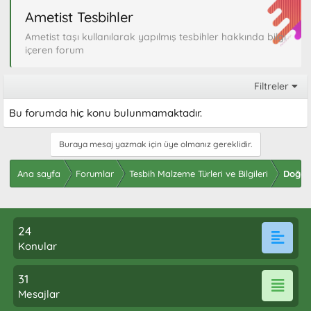
Ametist Tesbihler
Ametist taşı kullanılarak yapılmış tesbihler hakkında bilgi
içeren forum
Filtreler
Bu forumda hiç konu bulunmamaktadır.
Buraya mesaj yazmak için üye olmanız gereklidir.
Ana sayfa
Forumlar
Tesbih Malzeme Türleri ve Bilgileri
Doğal 
24
Konular
31
Mesajlar